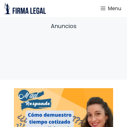
Saltar
Menu
al
contenido
Anuncios