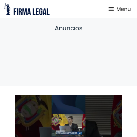
Saltar
Menu
al
contenido
Anuncios