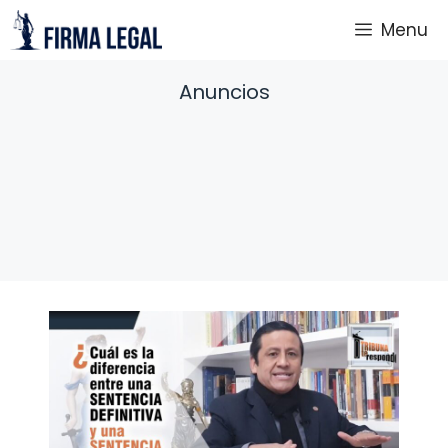
Saltar
Menu
al
contenido
Anuncios