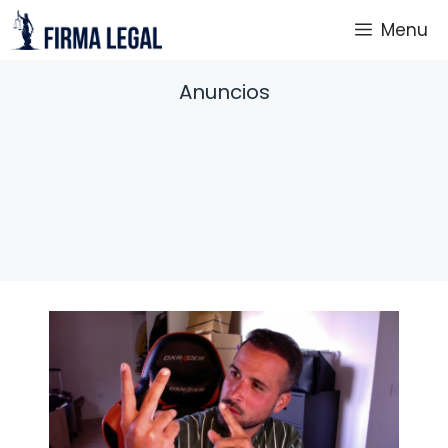
Saltar
Menu
al
contenido
Anuncios