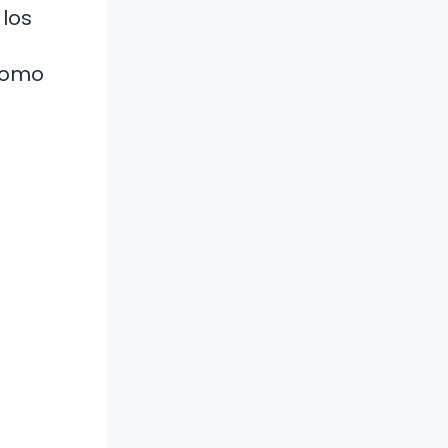
los
 como