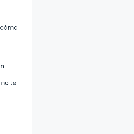
r cómo
ón
ano te