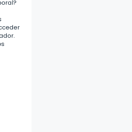
boral?
s
acceder
ador.
os