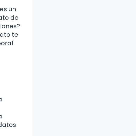
 es un
ato de
ciones?
rato te
boral
a
a
 datos