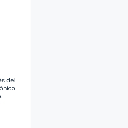
és del
ónico
.