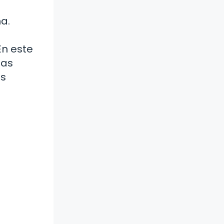
a.
En este
sas
ás