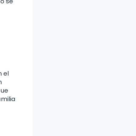
do se
s
 el
n
que
amilia