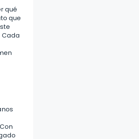
er qué
uto que
Este
s. Cada
umen
anos
 Con
egado