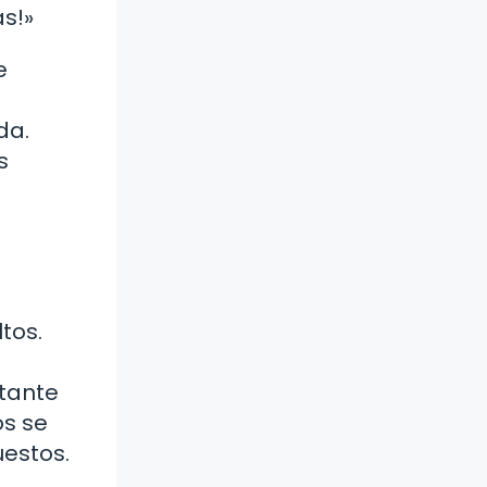
as!»
e
da.
s
tos.
stante
os se
uestos.