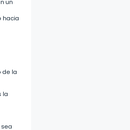
en un
o hacia
o de la
 la
o sea