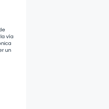
ede
la vía
ónica
er un