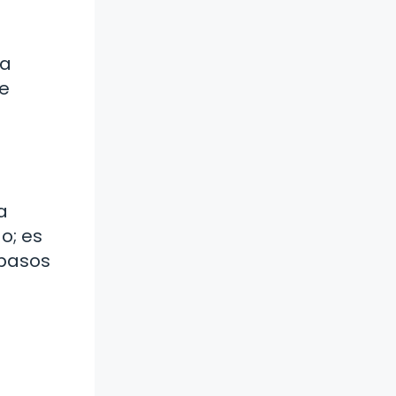
la
de
a
o; es
 pasos