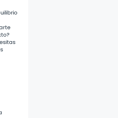
ilibrio
arte
xto?
esitas
as
a