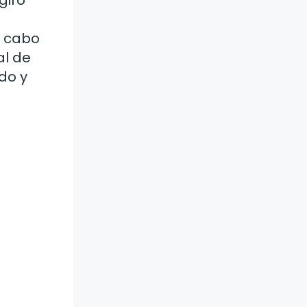
a cabo
al de
do y