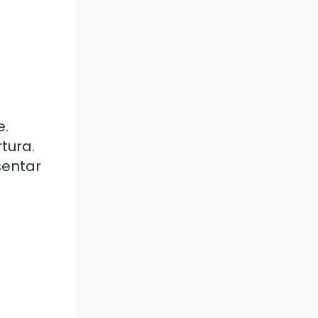
e
e.
tura.
sentar