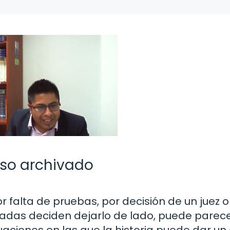
aso archivado
 falta de pruebas, por decisión de un juez o
radas deciden dejarlo de lado, puede parec
uaciones en las que la historia puede dar un 