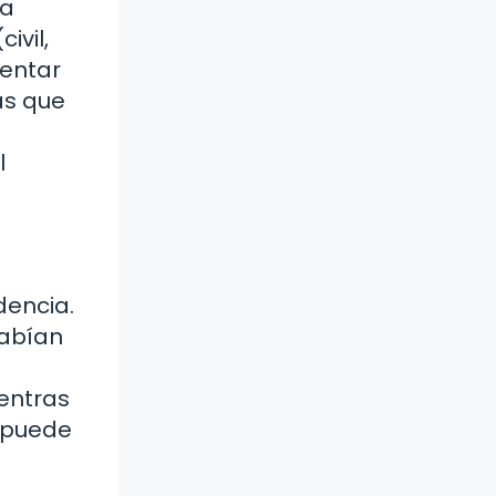
la
ivil,
tentar
as que
l
dencia.
habían
entras
 puede