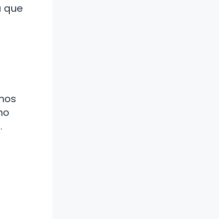
a que
chos
no
.