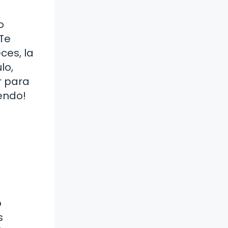
o
¿Te
ces, la
lo,
r para
yendo!
o
s