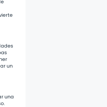
de
vierte
idades
bas
ener
nar un
ar una
o.