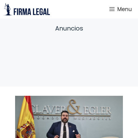
Saltar
Menu
al
contenido
Anuncios