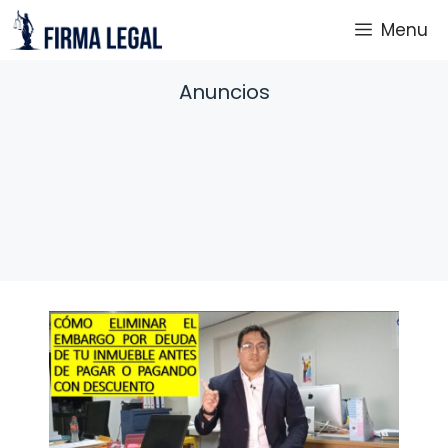
Saltar
Menu
al
contenido
Anuncios