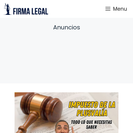
Saltar
Menu
al
contenido
Anuncios