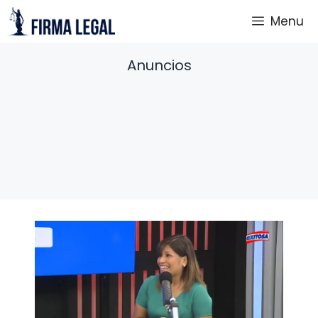
Saltar
Menu
al
contenido
Anuncios