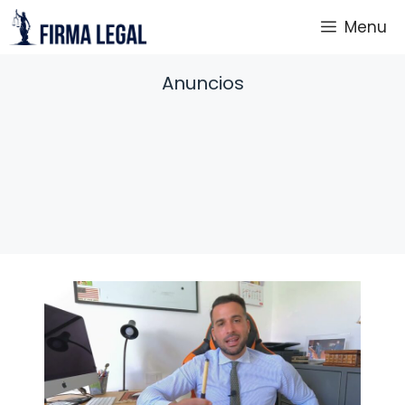
Saltar
Menu
al
contenido
Anuncios