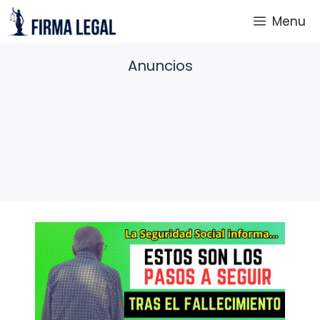
Saltar
Menu
al
contenido
Anuncios