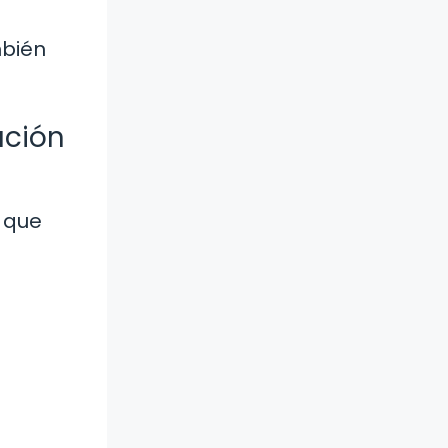
mbién
ación
a que