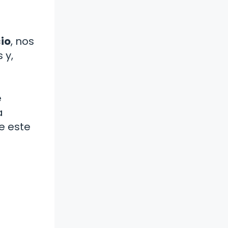
cio
, nos
 y,
e
a
e este