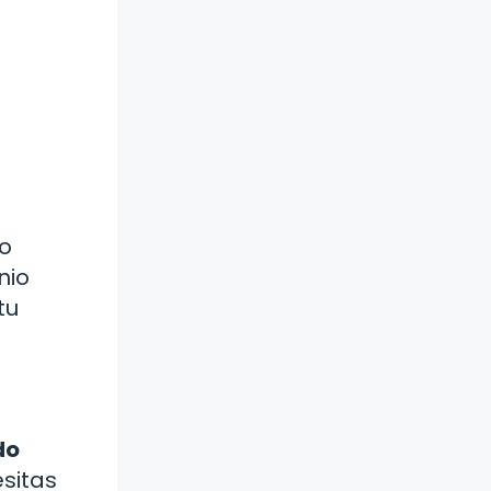
No
nio
tu
do
sitas