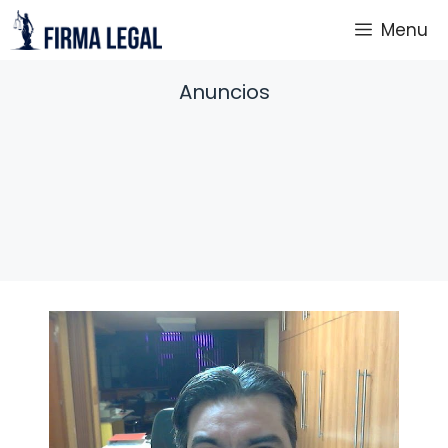
Saltar
Menu
al
contenido
Anuncios