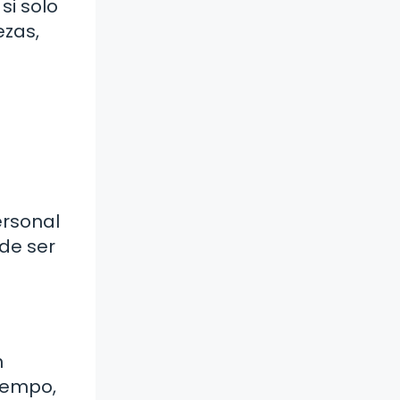
si solo
ezas,
ersonal
de ser
n
iempo,