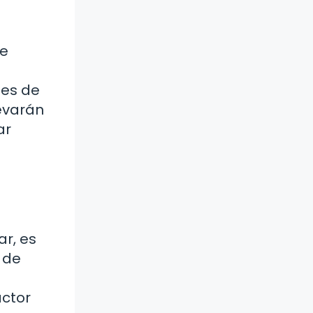
de
tes de
levarán
ar
r, es
 de
actor