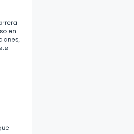
arrera
aso en
ciones,
ste
que