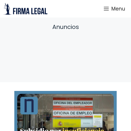
Saltar
Menu
al
contenido
Anuncios