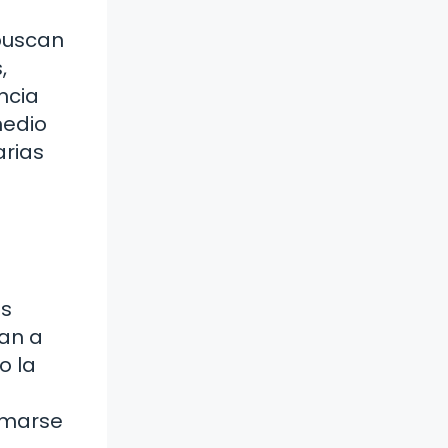
 buscan
,
ncia
medio
arias
es
dan a
o la
ormarse