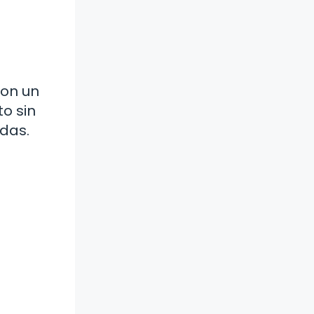
con un
o sin
das.