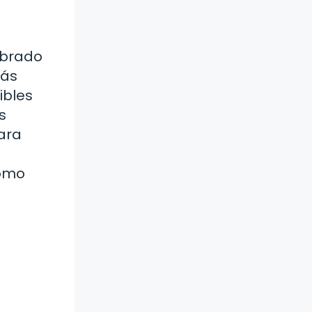
obrado
más
ibles
s
ara
cómo