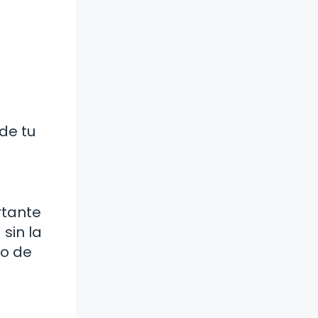
de tu
rtante
sin la
o de