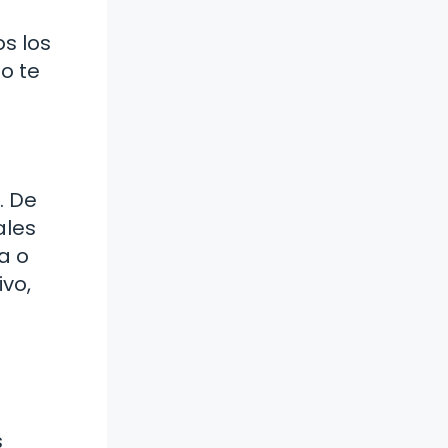
s los
no te
. De
ales
a o
ivo,
s