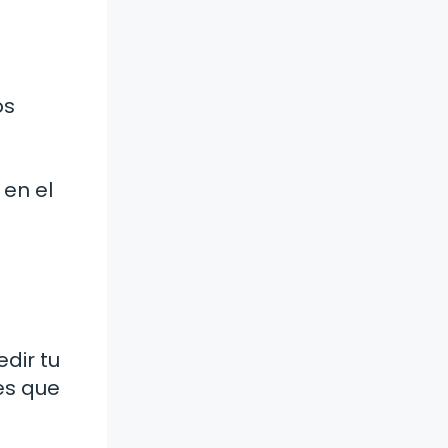
os
en el
dir tu
es que