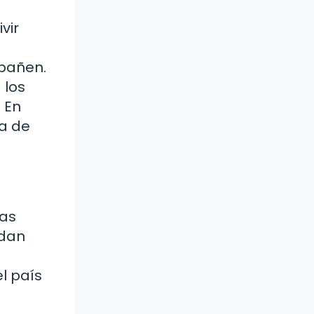
vir
mpañen.
 los
 En
da de
jas
ndan
l país