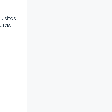
uisitos
autas