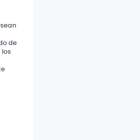
esean
ado de
 los
te