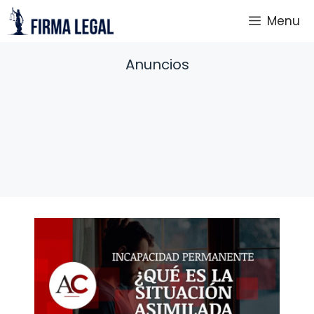
Saltar
Menu
al
contenido
Anuncios