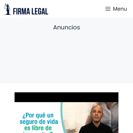
Saltar
Menu
al
contenido
Anuncios