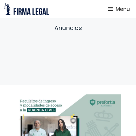
Saltar
Menu
al
contenido
Anuncios