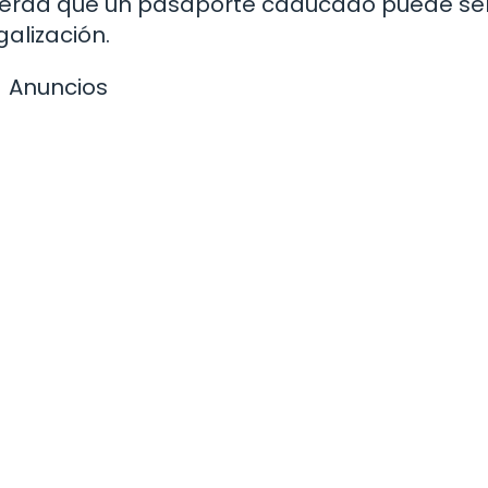
uerda que un pasaporte caducado puede se
alización.
Anuncios