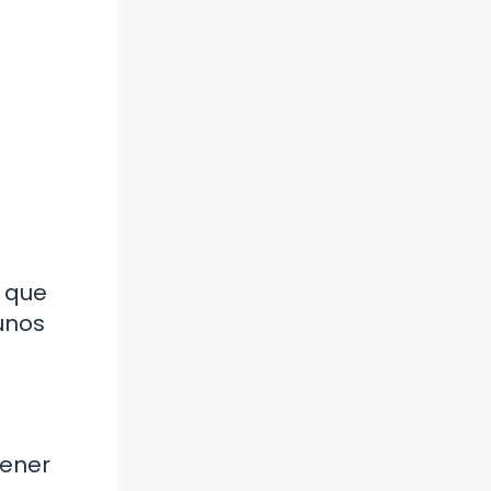
n que
unos
tener