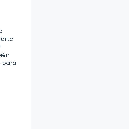
o
darte
?
bién
e para