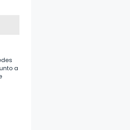
uedes
junto a
e