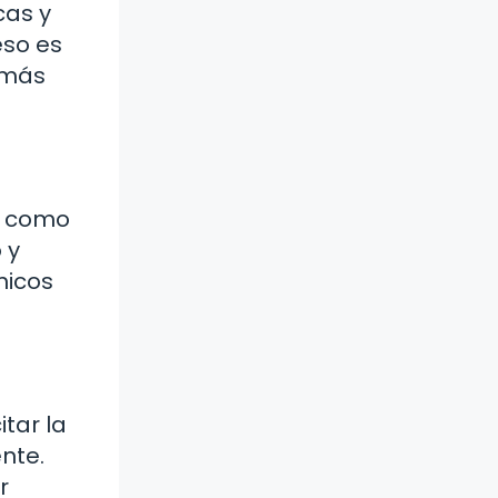
cas y
eso es
o más
o, como
 y
micos
tar la
nte.
r