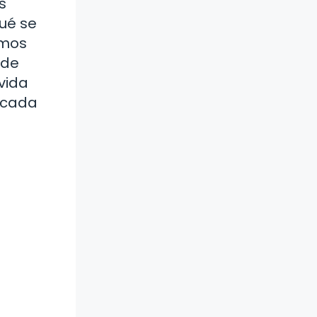
s
qué se
emos
 de
vida
 cada