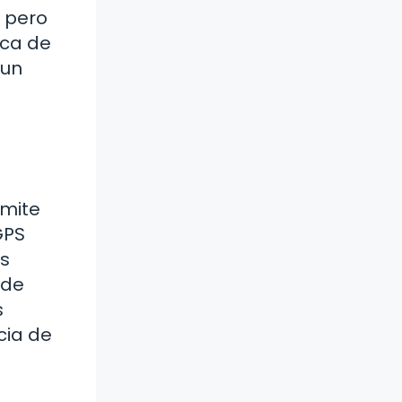
 pero
eca de
 un
rmite
GPS
as
 de
s
cia de