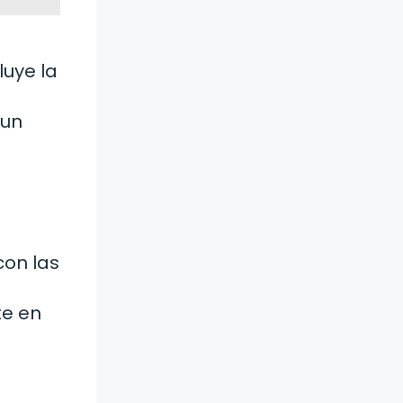
luye la
 un
on las
te en