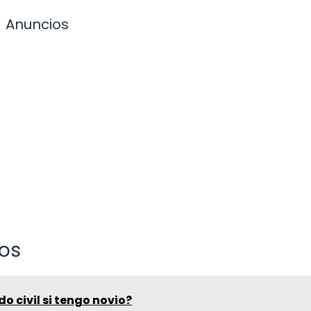
Anuncios
vos
o civil si tengo novio?