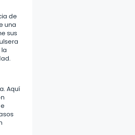
cia de
de una
ne sus
ulsera
 la
dad.
a. Aquí
ón
de
casos
n