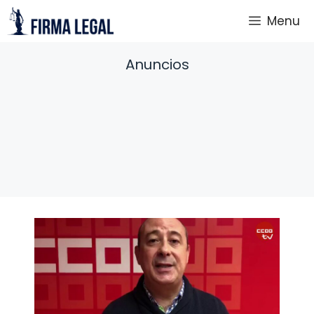
Saltar
Menu
al
contenido
Anuncios