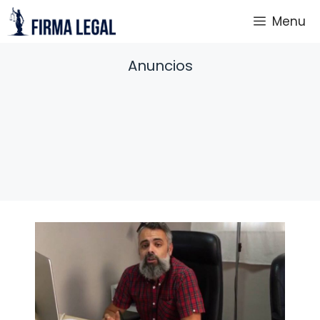
Saltar
Menu
al
contenido
Anuncios