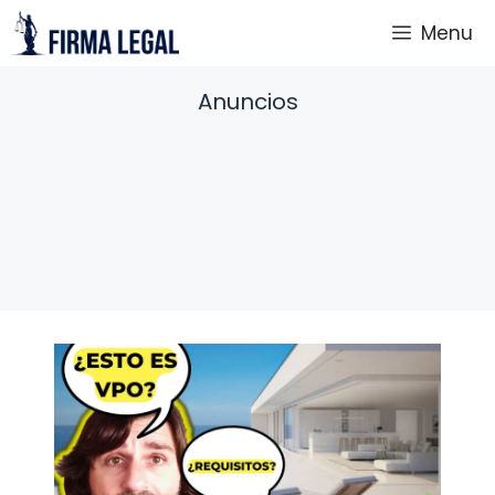
Saltar
Menu
al
contenido
Anuncios