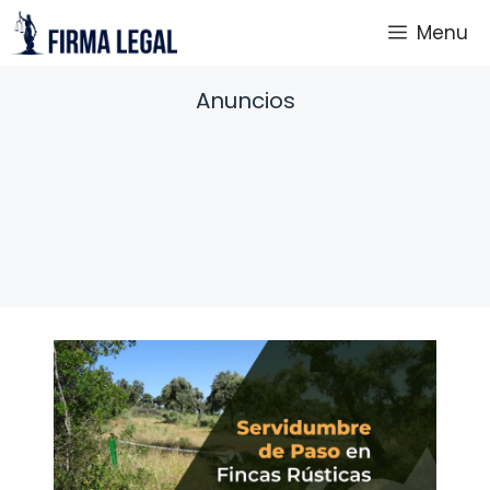
Saltar
Menu
al
contenido
Anuncios