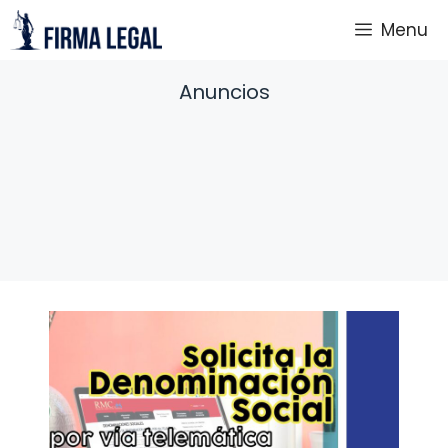
Saltar
Menu
al
contenido
Anuncios