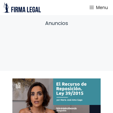
Saltar
Menu
al
contenido
Anuncios