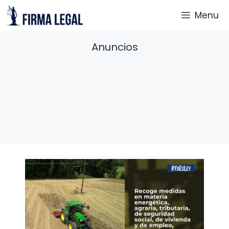
Saltar
Menu
al
contenido
Anuncios