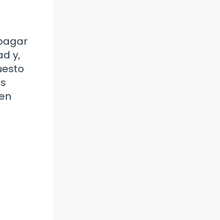
 pagar
ad y,
uesto
es
 en
s