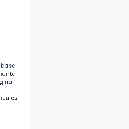
e basa
mente,
agina
hículos