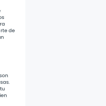
e
os
era
arte de
un
 son
sas.
tu
ien