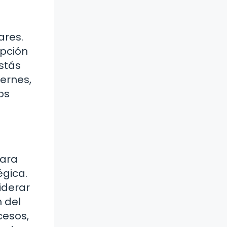
ares.
epción
estás
iernes,
os
Para
égica.
iderar
n del
cesos,