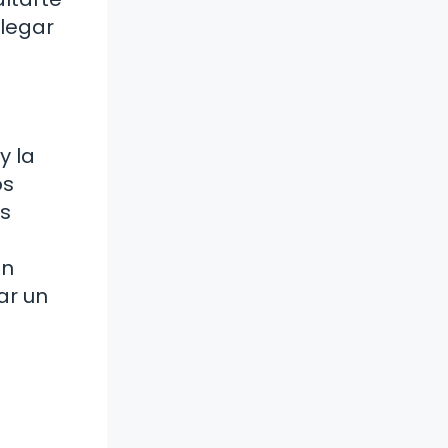
llegar
y la
os
os
en
ar un