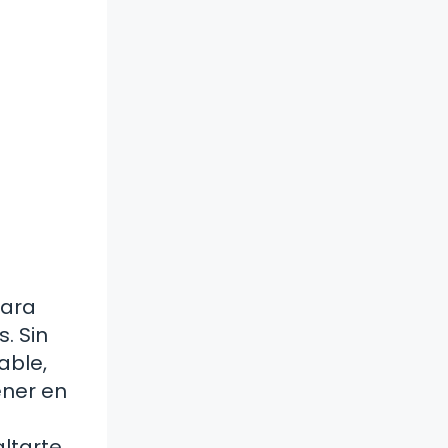
Para
. Sin
able,
ener en
altarte