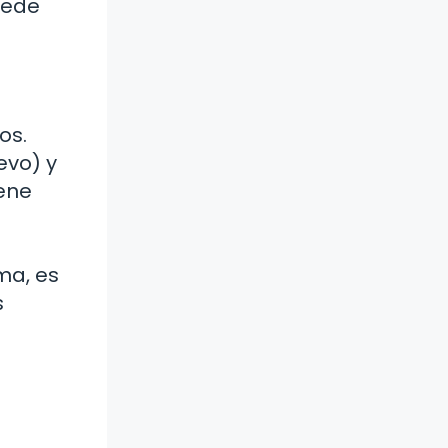
uede
os.
evo) y
ene
e
ma, es
s