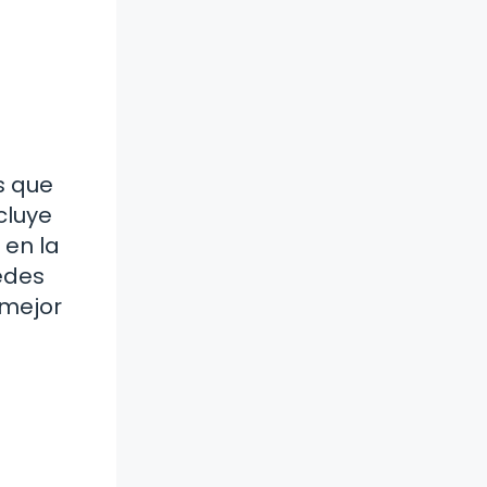
s que
cluye
 en la
edes
 mejor