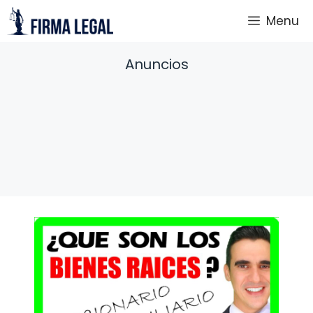
Saltar
Menu
al
contenido
Anuncios