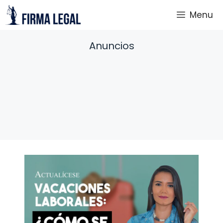
Saltar
Menu
al
contenido
Anuncios