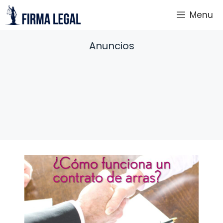
Saltar
Menu
al
contenido
Anuncios