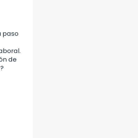
u paso
aboral.
ión de
o?