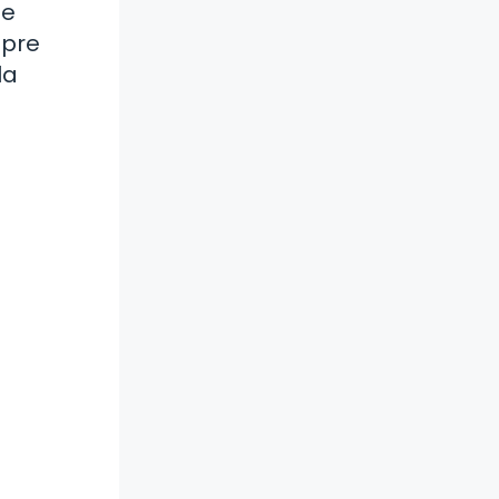
ue
mpre
la