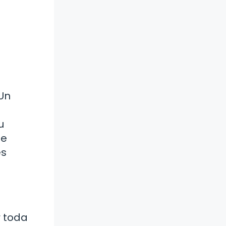
 Un
u
le
es
r toda