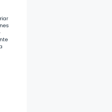
riar
ones
e
ente
 a