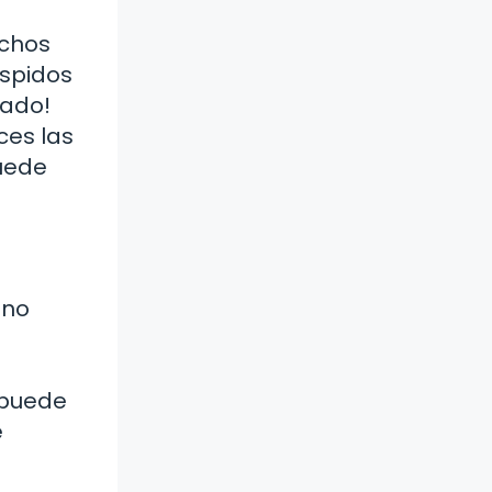
echos
espidos
lado!
ces las
puede
ano
o
 puede
e