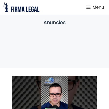
Saltar
Menu
al
contenido
Anuncios