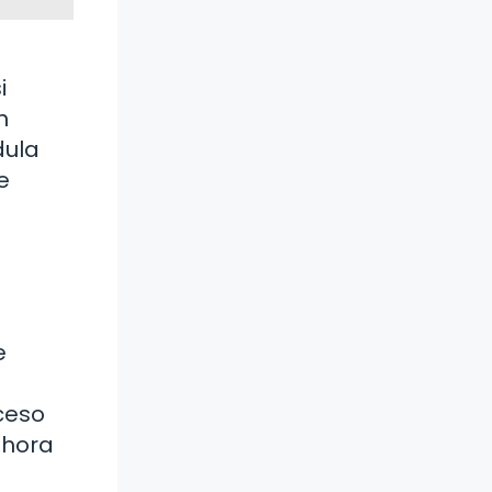
i
n
dula
e
e
a
oceso
a hora