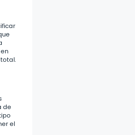
ficar
rque
a
 en
total.
s
a de
tipo
er el