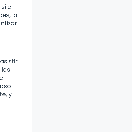
si el
es, la
ntizar
sistir
 las
de
caso
e, y