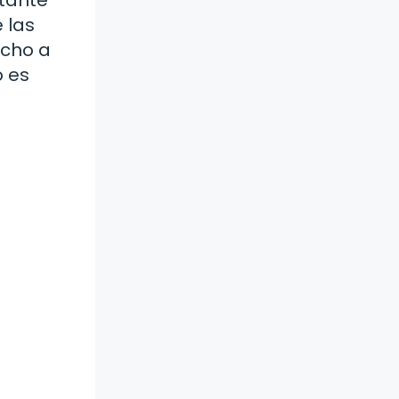
 las
echo a
o es