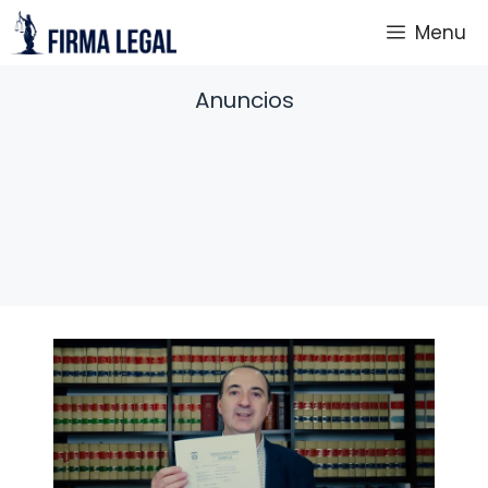
Saltar
Menu
al
contenido
Anuncios