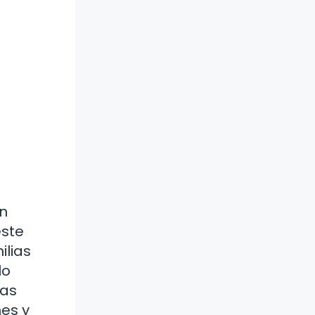
in
este
ilias
lo
vas
nes y