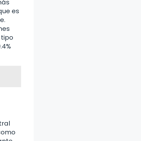
más
 que es
e.
ines
 tipo
0.4%
tral
 como
ante.