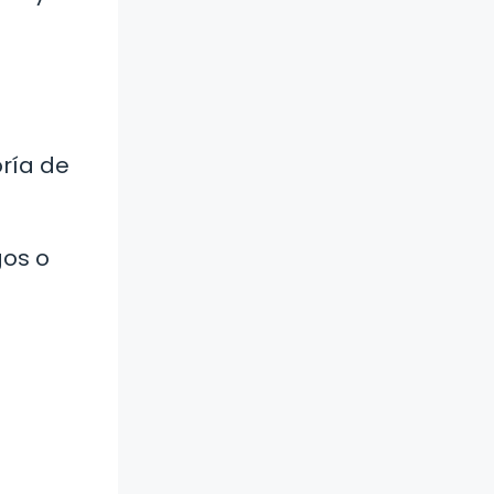
oría de
gos o