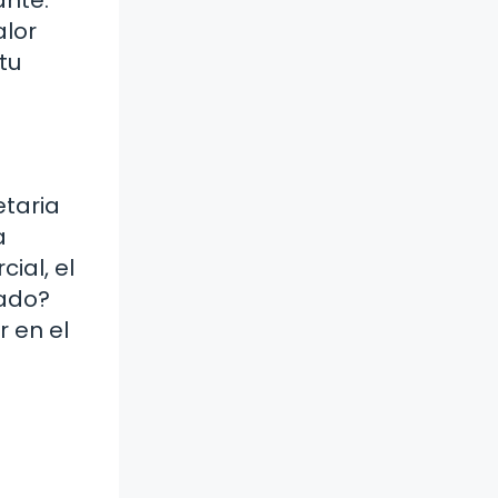
alor
tu
etaria
a
ial, el
lado?
r en el