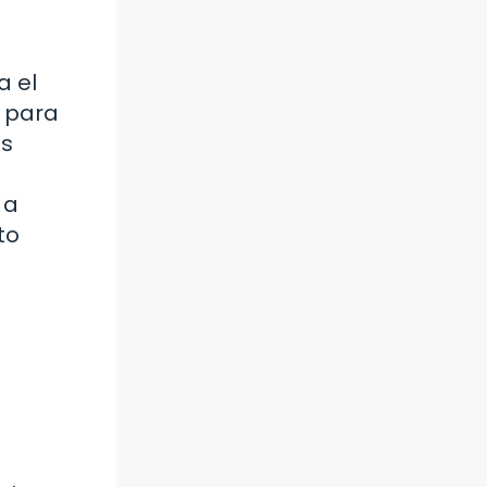
a el
n para
as
 a
to