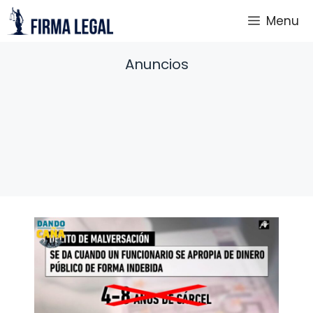
Saltar
Menu
al
contenido
Anuncios