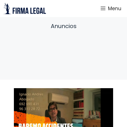
Saltar
Menu
al
contenido
Anuncios