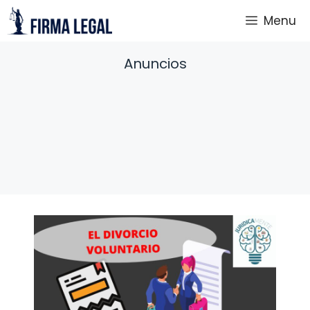
Saltar
Menu
al
contenido
Anuncios