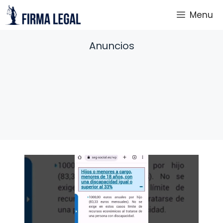
Saltar
Menu
al
contenido
Anuncios