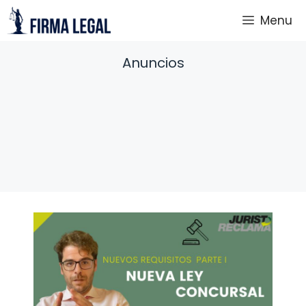
Saltar
Menu
al
contenido
Anuncios