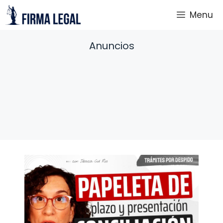
Saltar
Menu
al
contenido
Anuncios